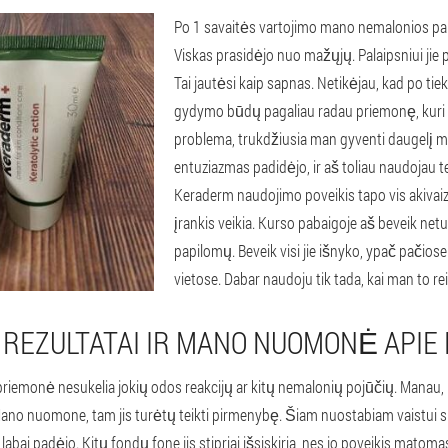
Po 1 savaitės vartojimo mano nemalonios pa
Viskas prasidėjo nuo mažųjų. Palaipsniui jie p
Tai jautėsi kaip sapnas. Netikėjau, kad po ti
gydymo būdų pagaliau radau priemonę, kuri 
problema, trukdžiusia man gyventi daugelį 
entuziazmas padidėjo, ir aš toliau naudojau t
Keraderm naudojimo poveikis tapo vis akivaiz
įrankis veikia. Kurso pabaigoje aš beveik n
papilomų. Beveik visi jie išnyko, ypač pačio
vietose. Dabar naudoju tik tada, kai man to rei
REZULTATAI IR MANO NUOMONĖ APIE
priemonė nesukelia jokių odos reakcijų ar kitų nemalonių pojūčių. Manau, 
Mano nuomone, tam jis turėtų teikti pirmenybę. Šiam nuostabiam vaistui 
labai padėjo. Kitų fondų fone jis stipriai išsiskiria, nes jo poveikis matoma