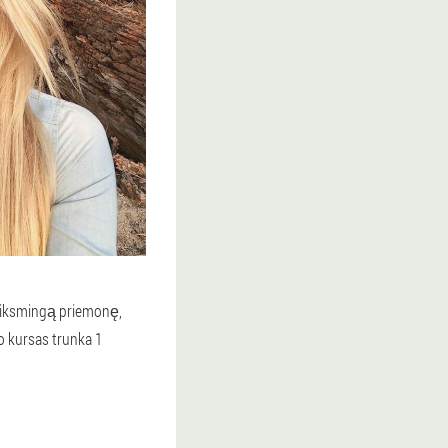
 veiksmingą priemonę,
o kursas trunka 1