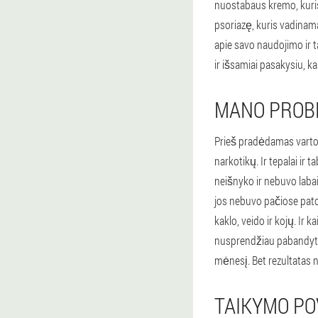
nuostabaus kremo, kuris
psoriazę, kuris vadinam
apie savo naudojimo ir t
ir išsamiai pasakysiu, k
MANO PROB
Prieš pradėdamas varto
narkotikų. Ir tepalai ir
neišnyko ir nebuvo labai
jos nebuvo pačiose pato
kaklo, veido ir kojų. Ir
nusprendžiau pabandyti 
mėnesį. Bet rezultatas n
TAIKYMO PO