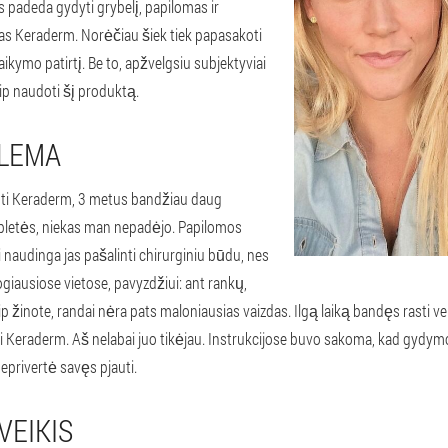
 padeda gydyti grybelį, papilomas ir
as Keraderm. Norėčiau šiek tiek papasakoti
aikymo patirtį. Be to, apžvelgsiu subjektyviai
aip naudoti šį produktą.
LEMA
ti Keraderm, 3 metus bandžiau daug
 tabletės, niekas man nepadėjo. Papilomos
 naudinga jas pašalinti chirurginiu būdu, nes
giausiose vietose, pavyzdžiui: ant rankų,
 kaip žinote, randai nėra pats maloniausias vaizdas. Ilgą laiką bandęs rasti
Keraderm. Aš nelabai juo tikėjau. Instrukcijose buvo sakoma, kad gydym
eprivertė savęs pjauti.
VEIKIS