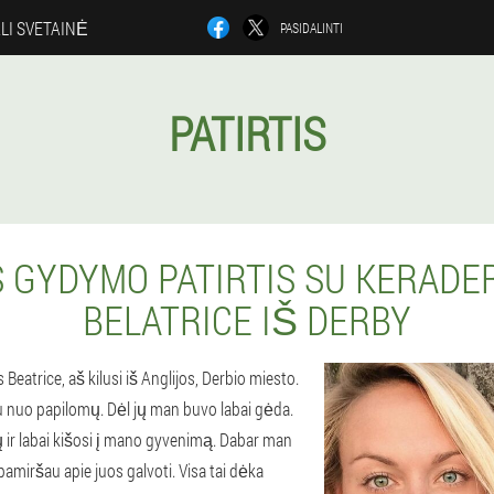
ALI SVETAINĖ
PASIDALINTI
PATIRTIS
 GYDYMO PATIRTIS SU KERADE
BELATRICE IŠ DERBY
Beatrice, aš kilusi iš Anglijos, Derbio miesto.
 nuo papilomų. Dėl jų man buvo labai gėda.
ir labai kišosi į mano gyvenimą. Dabar man
pamiršau apie juos galvoti. Visa tai dėka