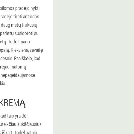
pilomos pradėjo nykti.
radėjo tirpti ant odos.
ek daug metų trukusių
padėtų susidoroti su
metų. Todėl mano
epalą. Kiekvieną savaitę
desnis. Paaiškėjo, kad
eturėjau matomų
se nepageidaujamose
kia.
 KREMĄ
kad taip yra dėl
suteikčiau aukščiausius
s iškart. Todėl patariu