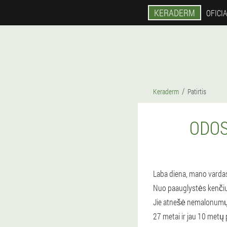
KERADERM
OFICI
Keraderm
Patirtis
ODOS
Laba diena, mano vardas 
Nuo paauglystės kenčiu
Jie atnešė nemalonumų 
27 metai ir jau 10 metų 