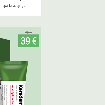
 nepaliks abejingų.
78 €
39 €