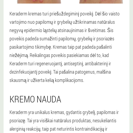
Keraderm kremas turi priešuždegiminį poveikį. Dėl šio vaisto
vartojimo nuo papilomų ir grybelių užtikrinamas natūralus
negyvų epidermio ląstelių atsinaujinimas ir šveitimas. Šis
poveikis padeda sumažinti papilomų, grybelių ir psoriazės
pasikartojimo tikimybę. Kremas taip pat padeda pašalinti
niežėjimą. Reikalingas poveikis pasiekiamas dėl to, kad
Keraderm turi regeneruojantį, antiseptinį, antibakterinį ir
dezinfekuojantį poveikį. Tai pašalina patogenus, malšina
skausmą ir užkerta kelią komplikacijoms.
KREMO NAUDA
Keraderm yra unikalus kremas, gydantis grybelį, papilomas ir
psoriazę. Tai yra visiškai natūralus produktas, nesukeliantis
alerginių reakcijų, taip pat neturintis kontraindikacijų ir