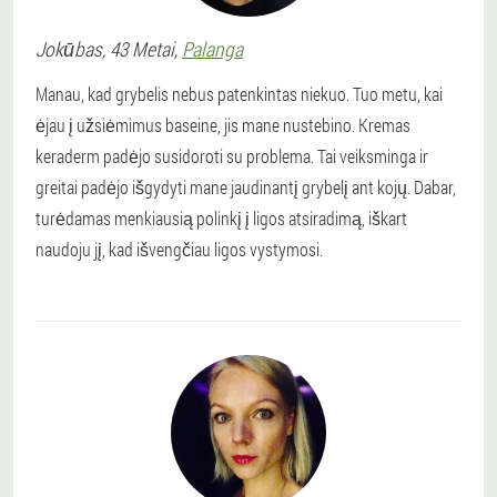
Jokūbas
, 43 Metai,
Palanga
Manau, kad grybelis nebus patenkintas niekuo. Tuo metu, kai
ėjau į užsiėmimus baseine, jis mane nustebino. Kremas
keraderm padėjo susidoroti su problema. Tai veiksminga ir
greitai padėjo išgydyti mane jaudinantį grybelį ant kojų. Dabar,
turėdamas menkiausią polinkį į ligos atsiradimą, iškart
naudoju jį, kad išvengčiau ligos vystymosi.