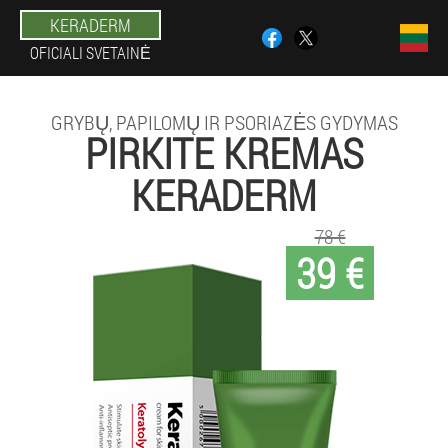
KERADERM
OFICIALI SVETAINĖ
GRYBŲ, PAPILOMŲ IR PSORIAZĖS GYDYMAS
PIRKITE KREMAS
KERADERM
78 €
39 €