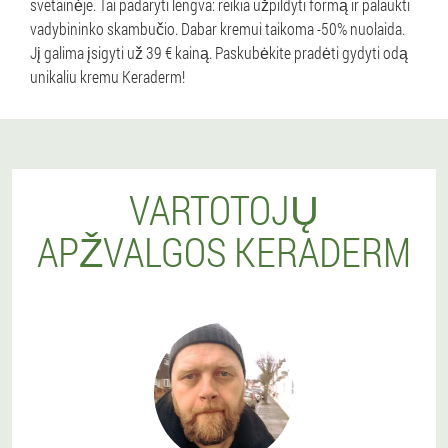
svetainėje. Tai padaryti lengva: reikia užpildyti formą ir palaukti
vadybininko skambučio. Dabar kremui taikoma -50% nuolaida.
Jį galima įsigyti už 39 € kainą. Paskubėkite pradėti gydyti odą
unikaliu kremu Keraderm!
VARTOTOJŲ
APŽVALGOS KERADERM