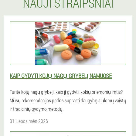
NAUJI STRAIPSNIAI
KAIP GYDYTI KOJŲ NAGŲ GRYBELĮ NAMUOSE
Turite kojų nagų grybelį: kaip jį gydyti, kokių priemonių imtis?
Mūsų rekomendacijos padės suprasti daugybę siūlomų vaistų
ir tradicinių gydymo metodų.
31 Liepos mėn 2026