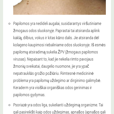
Papilomos yra nedideli augalai, susidarantys viršutiniame
žmogaus odos sluoksnyje. Paprastai tai atsiranda aplink
kaklą, dilbius, vokus ir kitas kūno dalis. Jie atsiranda dėl
kolageno kaupimosi riebaliniame odos sluoksnyje. Iš esmės
papilomų atsiradimą sukelia ŽPV (žmogaus papilomos
virusas). Nepaisant to, kad jie nekelia rimto pavojaus
žmonių sveikatai, daugelio nuomone, jie yra ypač
nepatrauklūs grožio požiūriu. Rimtesnė medicininė
problema yra papilomų uždegimo ar dirginimo galimybė.
Keraderm yra visiškai organiškas odos gerinimas ir
papilomos gydymas.
Psoriazė yra odos liga, sukelianti uždegimą organizme. Tai
gali pasireikšti kaip odos uždegimas, apnašos (apnašos gali