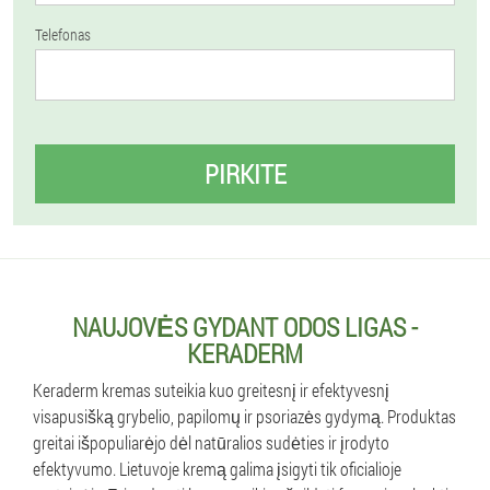
Telefonas
PIRKITE
NAUJOVĖS GYDANT ODOS LIGAS -
KERADERM
Keraderm kremas suteikia kuo greitesnį ir efektyvesnį
visapusišką grybelio, papilomų ir psoriazės gydymą. Produktas
greitai išpopuliarėjo dėl natūralios sudėties ir įrodyto
efektyvumo. Lietuvoje kremą galima įsigyti tik oficialioje