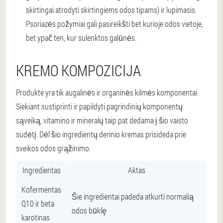
skirtingai atrodyti skirtingiems odos tipams) ir lupimasis.
Psoriazės požymiai gali pasireikšti bet kurioje odos vietoje,
bet ypač ten, kur sulenktos galūnės.
KREMO KOMPOZICIJA
Produkte yra tik augalinės ir organinės kilmės komponentai.
Siekiant sustiprinti ir papildyti pagrindinių komponentų
sąveiką, vitamino ir mineralų taip pat dedama į šio vaisto
sudėtį. Dėl šio ingredientų derinio kremas prisideda prie
sveikos odos grąžinimo.
Ingredientas
Aktas
Kofermentas
Šie ingredientai padeda atkurti normalią
Q10 ir beta
odos būklę
karotinas