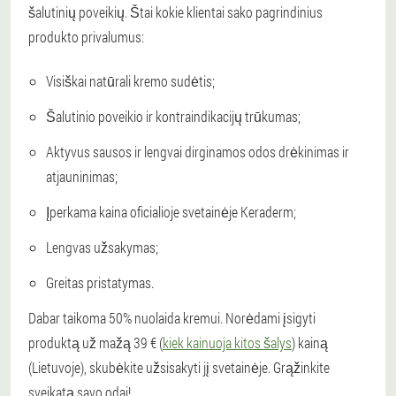
šalutinių poveikių. Štai kokie klientai sako pagrindinius
produkto privalumus:
Visiškai natūrali kremo sudėtis;
Šalutinio poveikio ir kontraindikacijų trūkumas;
Aktyvus sausos ir lengvai dirginamos odos drėkinimas ir
atjauninimas;
Įperkama kaina oficialioje svetainėje Keraderm;
Lengvas užsakymas;
Greitas pristatymas.
Dabar taikoma 50% nuolaida kremui. Norėdami įsigyti
produktą už mažą 39 € (
kiek kainuoja kitos šalys
) kainą
(Lietuvoje), skubėkite užsisakyti jį svetainėje. Grąžinkite
sveikatą savo odai!