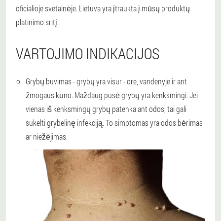
oficialioje svetainėje. Lietuva yra įtraukta į mūsų produktų
platinimo sritį.
VARTOJIMO INDIKACIJOS
Grybų buvimas - grybų yra visur - ore, vandenyje ir ant
žmogaus kūno. Maždaug pusė grybų yra kenksmingi. Jei
vienas iš kenksmingų grybų patenka ant odos, tai gali
sukelti grybelinę infekciją. To simptomas yra odos bėrimas
ar niežėjimas.