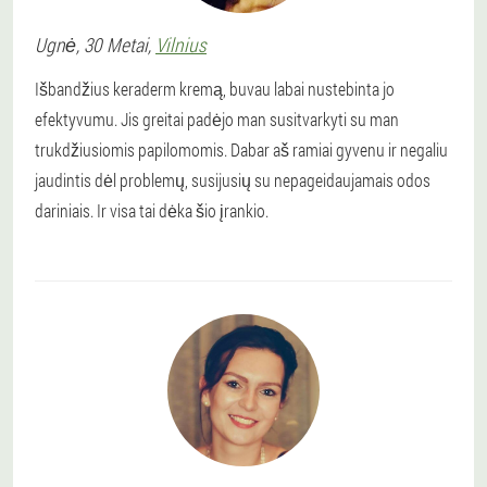
Ugnė
, 30 Metai,
Vilnius
Išbandžius keraderm kremą, buvau labai nustebinta jo
efektyvumu. Jis greitai padėjo man susitvarkyti su man
trukdžiusiomis papilomomis. Dabar aš ramiai gyvenu ir negaliu
jaudintis dėl problemų, susijusių su nepageidaujamais odos
dariniais. Ir visa tai dėka šio įrankio.