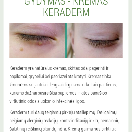
GYDYMAS - KREMAS
KERADERM
Keraderm yra natūralus kremas, skirtas odai pagerinti ir
papilomai, grybeliui bei psoriazei atsikratyti. Kremas tinka
žmonėms su jautria ir lengvai dirginama oda. Taip pat tiems,
kuriems dažnai pasireiškia papilomos ir kitos panašios
viršutinio odos sluoksnio infekcinės ligos.
Keraderm turi daug teigiamų pirkėjų atsiliepimų. Dėl galimų
neigiamų alerginių reakcijų, kontraindikacijų ir kitų nemalonių
šalutinių reiškinių skundų nėra. Kremą galima nusipirkti tik